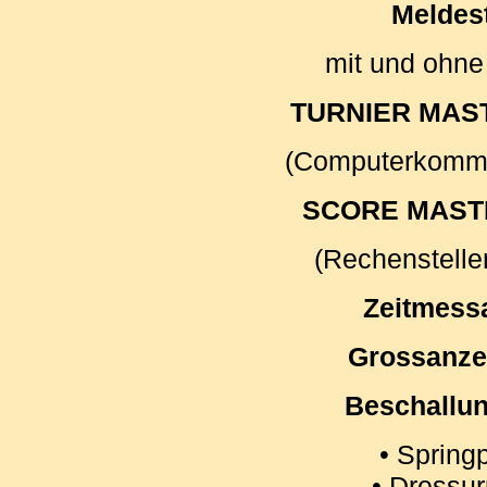
Meldest
mit und ohne
TURNIER MAS
(Computerkomm
SCORE MAST
(Rechenstell
Zeitmess
Grossanzei
Beschallu
• Spring
• Dressur